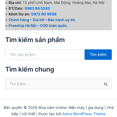
+
Địa chỉ:
13 phố Lĩnh Nam, Mai Động, Hoàng Mai, Hà Nội
+
ĐT/Zalo:
0963 84 5533
+
Kênh Dự án:
0972 80 6638
+
Chính hãng – Giá tốt – Bảo hành uy tín.
+
Freeship Hà Nội – COD toàn quốc.
Tìm kiếm sản phẩm
T
Tìm kiếm
ì
m
k
Tìm kiếm chung
i
ế
T
m
ì
:
m
k
i
ế
Bản quyền © 2026 Mua sắm online: điện máy | gia dụng | nhà
m
bếp | nội thất | Được tạo bởi
Astra WordPress Theme