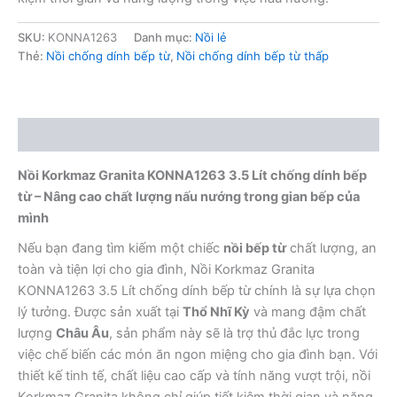
SKU:
KONNA1263
Danh mục:
Nồi lẻ
Thẻ:
Nồi chống dính bếp từ
,
Nồi chống dính bếp từ thấp
Mô tả
Nồi Korkmaz Granita KONNA1263 3.5 Lít chống dính bếp
từ
– Nâng cao chất lượng nấu nướng trong gian bếp của
mình
Nếu bạn đang tìm kiếm một chiếc
nồi bếp từ
chất lượng, an
toàn và tiện lợi cho gia đình, Nồi Korkmaz Granita
KONNA1263 3.5 Lít chống dính bếp từ chính là sự lựa chọn
lý tưởng. Được sản xuất tại
Thổ Nhĩ Kỳ
và mang đậm chất
lượng
Châu Âu
, sản phẩm này sẽ là trợ thủ đắc lực trong
việc chế biến các món ăn ngon miệng cho gia đình bạn. Với
thiết kế tinh tế, chất liệu cao cấp và tính năng vượt trội, nồi
Korkmaz Granita không chỉ giúp tiết kiệm thời gian và năng