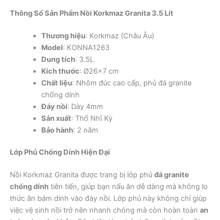
Thông Số Sản Phẩm Nồi Korkmaz Granita 3.5 Lít
Thương hiệu
: Korkmaz (Châu Âu)
Model
: KONNA1263
Dung tích
: 3.5L
Kích thước
: Ø26×7 cm
Chất liệu
: Nhôm đúc cao cấp, phủ đá granite
chống dính
Đáy nồi
: Dày 4mm
Sản xuất
: Thổ Nhĩ Kỳ
Bảo hành
: 2 năm
Lớp Phủ Chống Dính Hiện Đại
Nồi Korkmaz Granita được trang bị lớp phủ
đá granite
chống dính
tiên tiến, giúp bạn nấu ăn dễ dàng mà không lo
thức ăn bám dính vào đáy nồi. Lớp phủ này không chỉ giúp
việc vệ sinh nồi trở nên nhanh chóng mà còn hoàn toàn
an