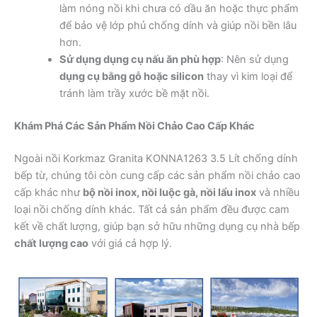
làm nóng nồi khi chưa có dầu ăn hoặc thực phẩm
để bảo vệ lớp phủ chống dính và giúp nồi bền lâu
hơn.
Sử dụng dụng cụ nấu ăn phù hợp
: Nên sử dụng
dụng cụ bằng gỗ hoặc silicon
thay vì kim loại để
tránh làm trầy xước bề mặt nồi.
Khám Phá Các Sản Phẩm Nồi Chảo Cao Cấp Khác
Ngoài nồi Korkmaz Granita KONNA1263 3.5 Lít chống dính
bếp từ, chúng tôi còn cung cấp các sản phẩm nồi chảo cao
cấp khác như
bộ nồi inox, nồi luộc gà, nồi lẩu inox
và nhiều
loại nồi chống dính khác. Tất cả sản phẩm đều được cam
kết về chất lượng, giúp bạn sở hữu những dụng cụ nhà bếp
chất lượng cao
với giá cả hợp lý.