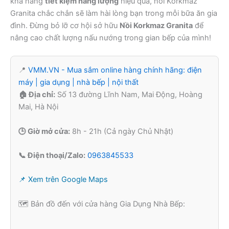
khả năng
tiết kiệm năng lượng
hiệu quả, nồi Korkmaz
Granita chắc chắn sẽ làm hài lòng bạn trong mỗi bữa ăn gia
đình. Đừng bỏ lỡ cơ hội sở hữu
Nồi Korkmaz Granita
để
nâng cao chất lượng nấu nướng trong gian bếp của mình!
📍
VMM.VN - Mua sắm online hàng chính hãng: điện
máy | gia dụng | nhà bếp | nội thất
🏠 Địa chỉ:
Số 13 đường Lĩnh Nam, Mai Động, Hoàng
Mai, Hà Nội
🕒 Giờ mở cửa:
8h - 21h (Cả ngày Chủ Nhật)
📞 Điện thoại/Zalo:
0963845533
📌 Xem trên Google Maps
🗺️ Bản đồ đến với cửa hàng Gia Dụng Nhà Bếp: