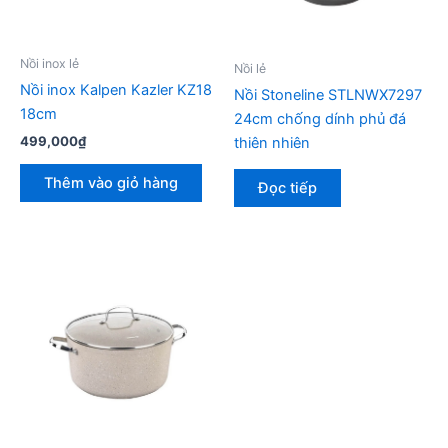
Nồi inox lẻ
Nồi lẻ
Nồi inox Kalpen Kazler KZ18
Nồi Stoneline STLNWX7297
18cm
24cm chống dính phủ đá
499,000
₫
thiên nhiên
Thêm vào giỏ hàng
Đọc tiếp