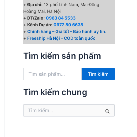
+
Địa chỉ:
13 phố Lĩnh Nam, Mai Động,
Hoàng Mai, Hà Nội
+
ĐT/Zalo:
0963 84 5533
+
Kênh Dự án:
0972 80 6638
+
Chính hãng – Giá tốt – Bảo hành uy tín.
+
Freeship Hà Nội – COD toàn quốc.
Tìm kiếm sản phẩm
T
Tìm kiếm
ì
m
k
Tìm kiếm chung
i
ế
T
m
ì
:
m
k
i