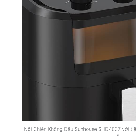
Nồi Chiên Không Dầu Sunhouse SHD4037 với tiện