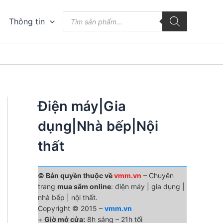
Tìm
Thông tin
kiếm
sản
phẩm
Điện máy|Gia
dụng|Nhà bếp|Nội
thất
© Bản quyền thuộc về
vmm.vn
– Chuyên
trang
mua sắm online
: điện máy | gia dụng |
nhà bếp | nội thất.
Copyright © 2015 –
vmm.vn
+
Giờ mở cửa:
8h sáng – 21h tối