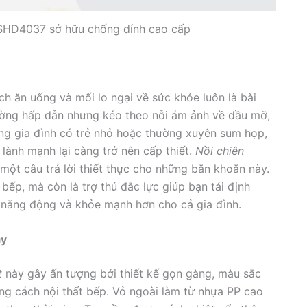
SHD4037 sở hữu chống dính cao cấp
ch ăn uống và mối lo ngại về sức khỏe luôn là bài
ường hấp dẫn nhưng kéo theo nỗi ám ảnh về dầu mỡ,
ững gia đình có trẻ nhỏ hoặc thường xuyên sum họp,
lành mạnh lại càng trở nên cấp thiết.
Nồi chiên
một câu trả lời thiết thực cho những băn khoăn này.
bếp, mà còn là trợ thủ đắc lực giúp bạn tái định
g năng động và khỏe mạnh hơn cho cả gia đình.
ày
t
này gây ấn tượng bởi thiết kế gọn gàng, màu sắc
ng cách nội thất bếp. Vỏ ngoài làm từ nhựa PP cao