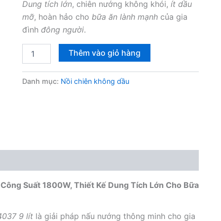
Dung tích lớn
, chiên nướng không khói,
ít dầu
mỡ
, hoàn hảo cho
bữa ăn lành mạnh
của gia
đình
đông người
.
Nồi
Thêm vào giỏ hàng
Chiên
Không
Dầu
Danh mục:
Nồi chiên không dầu
Sunhouse
SHD4037
9
Lít
số
lượng
 Công Suất 1800W, Thiết Kế Dung Tích Lớn Cho Bữa
037 9 lít
là giải pháp nấu nướng thông minh cho gia