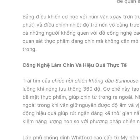
dễ quan 
Bảng điều khiển cơ học với núm vặn xoay trơn tru 
phút) và điều chỉnh nhiệt độ trở nên vô cùng trực
cả những người không quen với đồ công nghệ cao.
quan sát thực phẩm đang chín mà không cần mở nắ
trong.
Công Nghệ Làm Chín Và Hiệu Quả Thực Tế
Trái tim của
chiếc nồi chiên không dầu Sunhous
luồng khí nóng lưu thông 360 độ. Cơ chế này tạo
bề mặt thực phẩm, giúp chín từ trong ra ngoài. 
ngoài trong khi vẫn giữ nguyên được độ ẩm và vị
động hiệu quả giúp rút ngắn đáng kể thời gian nấ
kiệm năng lượng hơn so với phương pháp chiên n
Lớp phủ chống dính Whitford cao cấp từ Mỹ bên 