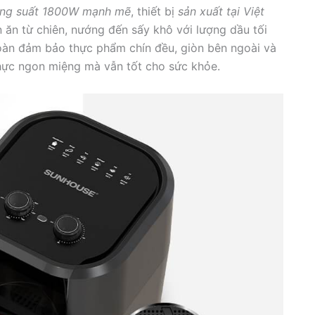
ng suất 1800W mạnh mẽ
, thiết bị
sản xuất tại Việt
ăn từ chiên, nướng đến sấy khô với lượng dầu tối
oàn đảm bảo thực phẩm chín đều, giòn bên ngoài và
hực ngon miệng mà vẫn tốt cho sức khỏe.