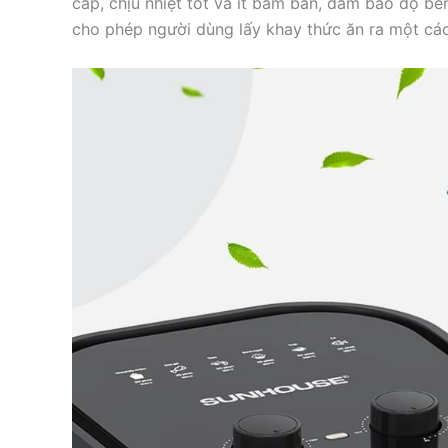
cấp, chịu nhiệt tốt và ít bám bẩn, đảm bảo độ bề
cho phép người dùng lấy khay thức ăn ra một các