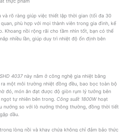
sát thực phẩm
và rõ ràng giúp việc thiết lập thời gian (tối đa 30
 quan, phù hợp với mọi thành viên trong gia đình, kể
 Khoang nồi rộng rãi cho tầm nhìn tốt, bạn có thể
p nhiều lần, giúp duy trì nhiệt độ ổn định bên
e SHD 4037
này nằm ở công nghệ gia nhiệt bằng
 ra một môi trường nhiệt đồng đều, bao bọc toàn bộ
Nhờ đó, món ăn đạt được độ giòn rụm lý tưởng bên
 ngọt tự nhiên bên trong.
Công suất 1800W
hoạt
u nướng so với lò nướng thông thường, đồng thời tiết
gập dầu.
trong lòng nồi và khay chứa không chỉ đảm bảo thức