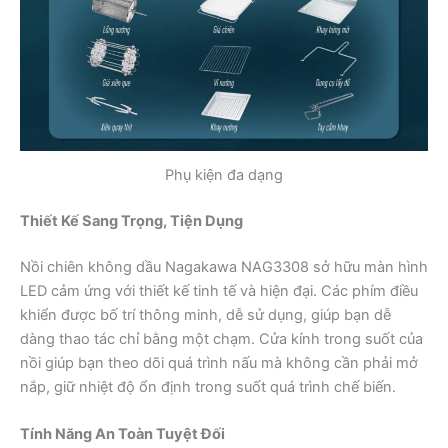
Phụ kiện đa dạng
Thiết Kế Sang Trọng, Tiện Dụng
Nồi chiên không dầu Nagakawa NAG3308 sở hữu màn hình
LED cảm ứng với thiết kế tinh tế và hiện đại. Các phím điều
khiển được bố trí thông minh, dễ sử dụng, giúp bạn dễ
dàng thao tác chỉ bằng một chạm. Cửa kính trong suốt của
nồi giúp bạn theo dõi quá trình nấu mà không cần phải mở
nắp, giữ nhiệt độ ổn định trong suốt quá trình chế biến.
Tính Năng An Toàn Tuyệt Đối