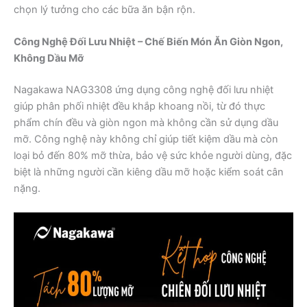
chọn lý tưởng cho các bữa ăn bận rộn.
Công Nghệ Đối Lưu Nhiệt – Chế Biến Món Ăn Giòn Ngon,
Không Dầu Mỡ
Nagakawa NAG3308 ứng dụng công nghệ đối lưu nhiệt
giúp phân phối nhiệt đều khắp khoang nồi, từ đó thực
phẩm chín đều và giòn ngon mà không cần sử dụng dầu
mỡ. Công nghệ này không chỉ giúp tiết kiệm dầu mà còn
loại bỏ đến 80% mỡ thừa, bảo vệ sức khỏe người dùng, đặc
biệt là những người cần kiêng dầu mỡ hoặc kiểm soát cân
nặng.