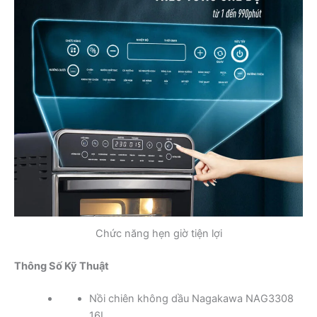
Chức năng hẹn giờ tiện lợi
Thông Số Kỹ Thuật
Nồi chiên không dầu Nagakawa NAG3308
16L