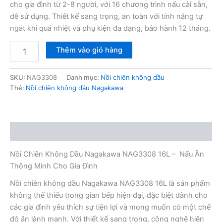
cho gia đình từ 2-8 người, với 16 chương trình nấu cài sẵn,
dễ sử dụng. Thiết kế sang trọng, an toàn với tính năng tự
ngắt khi quá nhiệt và phụ kiện đa dạng, bảo hành 12 tháng.
Nồi
Thêm vào giỏ hàng
chiên
không
dầu
SKU:
NAG3308
Danh mục:
Nồi chiên không dầu
Nagakawa
Thẻ:
Nồi chiên không dầu Nagakawa
NAG3308
16L
số
lượng
Mô tả
Nồi Chiên Không Dầu Nagakawa NAG3308 16L – Nấu Ăn
Thông Minh Cho Gia Đình
Nồi chiên không dầu Nagakawa NAG3308 16L là sản phẩm
không thể thiếu trong gian bếp hiện đại, đặc biệt dành cho
các gia đình yêu thích sự tiện lợi và mong muốn có một chế
độ ăn lành mạnh. Với thiết kế sang trọng, công nghệ hiện