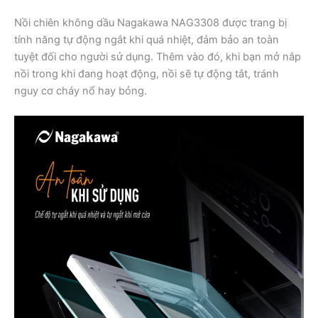
Nồi chiên không dầu Nagakawa NAG3308 được trang bị
tính năng tự động ngắt khi quá nhiệt, đảm bảo an toàn
tuyệt đối cho người sử dụng. Thêm vào đó, khi bạn mở nắp
nồi trong khi đang hoạt động, nồi sẽ tự động tắt, tránh
nguy cơ cháy nổ hay bỏng.