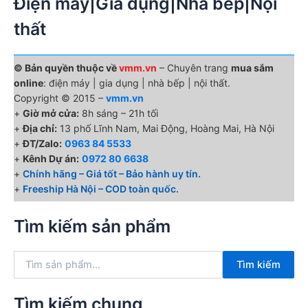
Điện máy|Gia dụng|Nhà bếp|Nội
thất
© Bản quyền thuộc về
vmm.vn
– Chuyên trang
mua sắm
online
: điện máy | gia dụng | nhà bếp | nội thất.
Copyright © 2015 –
vmm.vn
+
Giờ mở cửa:
8h sáng – 21h tối
+
Địa chỉ:
13 phố Lĩnh Nam, Mai Động, Hoàng Mai, Hà Nội
+
ĐT/Zalo:
0963 84 5533
+
Kênh Dự án:
0972 80 6638
+
Chính hãng – Giá tốt – Bảo hành uy tín.
+
Freeship Hà Nội – COD toàn quốc.
Tìm kiếm sản phẩm
T
Tìm kiếm
ì
m
k
Tìm kiếm chung