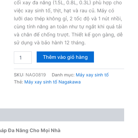
cối xay đa năng (1.5L, 0.8L, 0.3L) phù hợp cho
việc xay sinh tố, thịt, hạt và rau củ. Máy có
lưỡi dao thép không gỉ, 2 tốc độ và 1 nút nhồi,
cùng tính năng an toàn như tự ngắt khi quá tải
và chân đế chống trượt. Thiết kế gọn gàng, dễ
sử dụng và bảo hành 12 tháng.
Máy
Thêm vào giỏ hàng
xay
sinh
tố
SKU:
NAG0819
Danh mục:
Máy xay sinh tố
Nagakawa
Thẻ:
Máy xay sinh tố Nagakawa
NAG0819
1.5L
số
lượng
háp Đa Năng Cho Mọi Nhà