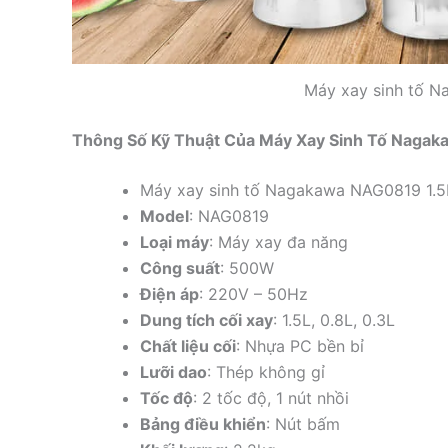
Máy xay sinh tố 
Thông Số Kỹ Thuật Của Máy Xay Sinh Tố Naga
Máy xay sinh tố Nagakawa NAG0819 1.5
Model
: NAG0819
Loại máy
: Máy xay đa năng
Công suất
: 500W
Điện áp
: 220V – 50Hz
Dung tích cối xay
: 1.5L, 0.8L, 0.3L
Chất liệu cối
: Nhựa PC bền bỉ
Lưỡi dao
: Thép không gỉ
Tốc độ
: 2 tốc độ, 1 nút nhồi
Bảng điều khiển
: Nút bấm