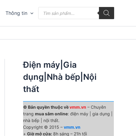
Tìm
Thông tin
kiếm
sản
phẩm
Điện máy|Gia
dụng|Nhà bếp|Nội
thất
© Bản quyền thuộc về
vmm.vn
– Chuyên
trang
mua sắm online
: điện máy | gia dụng |
nhà bếp | nội thất.
Copyright © 2015 –
vmm.vn
+
Giờ mở cửa:
8h sáng – 21h tối