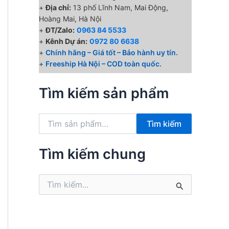
+
Địa chỉ:
13 phố Lĩnh Nam, Mai Động,
Hoàng Mai, Hà Nội
+
ĐT/Zalo:
0963 84 5533
+
Kênh Dự án:
0972 80 6638
+
Chính hãng – Giá tốt – Bảo hành uy tín.
+
Freeship Hà Nội – COD toàn quốc.
Tìm kiếm sản phẩm
T
Tìm kiếm
ì
m
k
Tìm kiếm chung
i
ế
T
m
ì
:
m
k
i