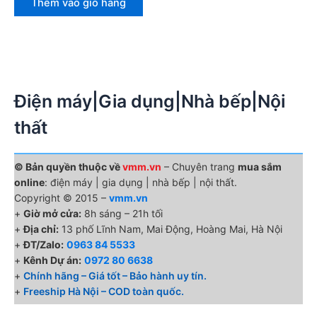
Thêm vào giỏ hàng
Điện máy|Gia dụng|Nhà bếp|Nội
thất
© Bản quyền thuộc về
vmm.vn
– Chuyên trang
mua sắm
online
: điện máy | gia dụng | nhà bếp | nội thất.
Copyright © 2015 –
vmm.vn
+
Giờ mở cửa:
8h sáng – 21h tối
+
Địa chỉ:
13 phố Lĩnh Nam, Mai Động, Hoàng Mai, Hà Nội
+
ĐT/Zalo:
0963 84 5533
+
Kênh Dự án:
0972 80 6638
+
Chính hãng – Giá tốt – Bảo hành uy tín.
+
Freeship Hà Nội – COD toàn quốc.