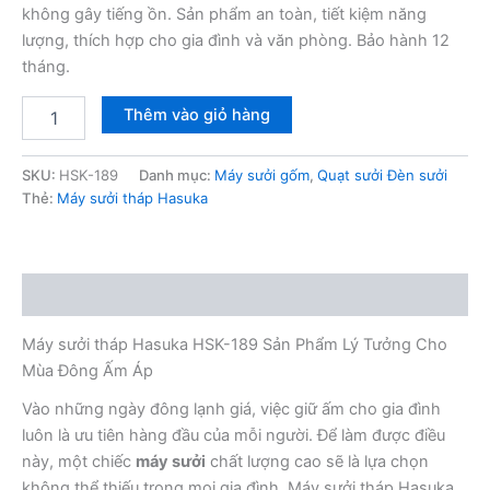
không gây tiếng ồn. Sản phẩm an toàn, tiết kiệm năng
lượng, thích hợp cho gia đình và văn phòng. Bảo hành 12
tháng.
Máy
Thêm vào giỏ hàng
sưởi
tháp
Hasuka
SKU:
HSK-189
Danh mục:
Máy sưởi gốm
,
Quạt sưởi Đèn sưởi
HSK-
Thẻ:
Máy sưởi tháp Hasuka
189
số
lượng
Mô tả
Máy sưởi tháp Hasuka HSK-189 Sản Phẩm Lý Tưởng Cho
Mùa Đông Ấm Áp
Vào những ngày đông lạnh giá, việc giữ ấm cho gia đình
luôn là ưu tiên hàng đầu của mỗi người. Để làm được điều
này, một chiếc
máy sưởi
chất lượng cao sẽ là lựa chọn
không thể thiếu trong mọi gia đình. Máy sưởi tháp Hasuka