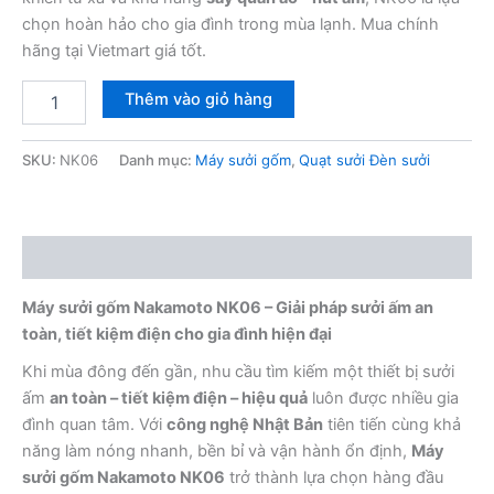
chọn hoàn hảo cho gia đình trong mùa lạnh. Mua chính
hãng tại Vietmart giá tốt.
Máy
Thêm vào giỏ hàng
sưởi
gốm
Nakamoto
SKU:
NK06
Danh mục:
Máy sưởi gốm
,
Quạt sưởi Đèn sưởi
NK06
số
lượng
Mô tả
Máy sưởi gốm Nakamoto NK06 – Giải pháp sưởi ấm an
toàn, tiết kiệm điện cho gia đình hiện đại
Khi mùa đông đến gần, nhu cầu tìm kiếm một thiết bị sưởi
ấm
an toàn – tiết kiệm điện – hiệu quả
luôn được nhiều gia
đình quan tâm. Với
công nghệ Nhật Bản
tiên tiến cùng khả
năng làm nóng nhanh, bền bỉ và vận hành ổn định,
Máy
sưởi gốm Nakamoto NK06
trở thành lựa chọn hàng đầu