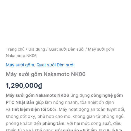
Trang chủ
/
Gia dụng
/
Quạt sưởi Đèn sưởi
/ Máy sưởi gốm
Nakamoto NK06
Máy sưởi gốm
,
Quạt sưởi Đèn sưởi
Máy sưởi gốm Nakamoto NK06
1,290,000
₫
Máy sưởi gốm Nakamoto NK06
ứng dụng
công nghệ gốm
PTC Nhật Bản
giúp làm nóng nhanh, tỏa nhiệt ổn định
và
tiết kiệm điện tới 50%
. Máy hoạt động an toàn tuyệt đối,
không đốt oxy, phù hợp cho mọi không gian từ phòng ngủ,
phòng khách đến
phòng tắm
. Với hai mức công suất, điều
khiển từ xa và khả năng
sấy quần áo – hút ẩm
, NK06 là lựa