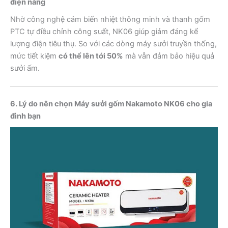
điện năng
Nhờ công nghệ cảm biến nhiệt thông minh và thanh gốm
PTC tự điều chỉnh công suất, NK06 giúp giảm đáng kể
lượng điện tiêu thụ. So với các dòng máy sưởi truyền thống,
mức tiết kiệm
có thể lên tới 50%
mà vẫn đảm bảo hiệu quả
sưởi ấm.
6. Lý do nên chọn Máy sưởi gốm Nakamoto NK06 cho gia
đình bạn