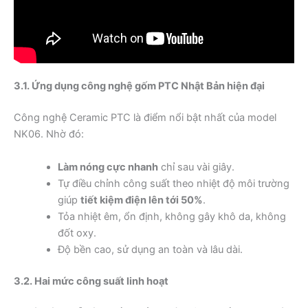
3.1. Ứng dụng công nghệ gốm PTC Nhật Bản hiện đại
Công nghệ Ceramic PTC là điểm nổi bật nhất của model
NK06. Nhờ đó:
Làm nóng cực nhanh
chỉ sau vài giây.
Tự điều chỉnh công suất theo nhiệt độ môi trường
giúp
tiết kiệm điện lên tới 50%
.
Tỏa nhiệt êm, ổn định, không gây khô da, không
đốt oxy.
Độ bền cao, sử dụng an toàn và lâu dài.
3.2. Hai mức công suất linh hoạt