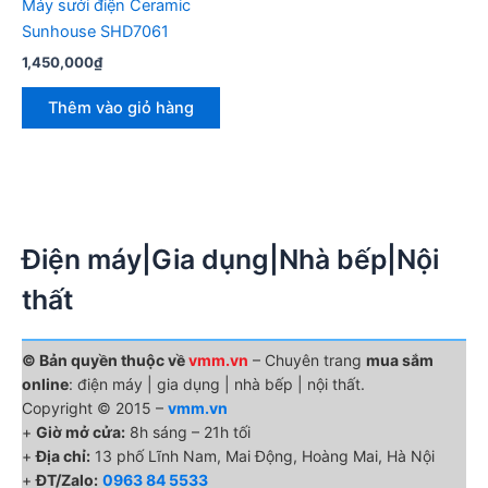
Máy sưởi điện Ceramic
Sunhouse SHD7061
1,450,000
₫
Thêm vào giỏ hàng
Điện máy|Gia dụng|Nhà bếp|Nội
thất
© Bản quyền thuộc về
vmm.vn
– Chuyên trang
mua sắm
online
: điện máy | gia dụng | nhà bếp | nội thất.
Copyright © 2015 –
vmm.vn
+
Giờ mở cửa:
8h sáng – 21h tối
+
Địa chỉ:
13 phố Lĩnh Nam, Mai Động, Hoàng Mai, Hà Nội
+
ĐT/Zalo:
0963 84 5533