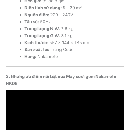
Hẹn giờ:
tối đa 8 giờ
Diện tích sử dụng:
5 – 20 m²
Nguồn điện:
220 – 240V
Tần số:
50Hz
Trọng lượng N.W:
2.6 kg
Trọng lượng G.W:
3.1 kg
Kích thước:
557 × 144 × 185 mm
Sản xuất tại:
Trung Quốc
Hãng:
Nakamoto
3. Những ưu điểm nổi bật của Máy sưởi gốm Nakamoto
NK06