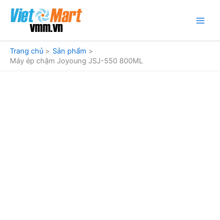
Nhảy
tới
nội
dung
Trang chủ
Sản phẩm
Máy ép chậm Joyoung JSJ-550 800ML