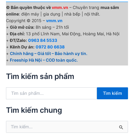
© Bản quyền thuộc về
vmm.vn
– Chuyên trang
mua sắm
online
: điện máy | gia dụng | nhà bếp | nội thất.
Copyright © 2015 –
vmm.vn
+
Giờ mở cửa:
8h sáng – 21h tối
+
Địa chỉ:
13 phố Lĩnh Nam, Mai Động, Hoàng Mai, Hà Nội
+
ĐT/Zalo:
0963 84 5533
+
Kênh Dự án:
0972 80 6638
+
Chính hãng – Giá tốt – Bảo hành uy tín.
+
Freeship Hà Nội – COD toàn quốc.
Tìm kiếm sản phẩm
T
Tìm kiếm
ì
m
k
Tìm kiếm chung
i
ế
T
m
ì
: