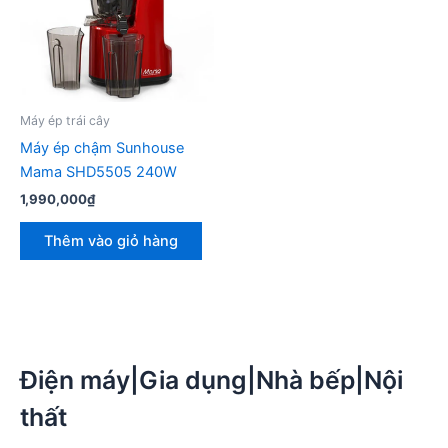
Máy ép trái cây
Máy ép chậm Sunhouse
Mama SHD5505 240W
1,990,000
₫
Thêm vào giỏ hàng
Điện máy|Gia dụng|Nhà bếp|Nội
thất