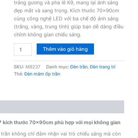
tráng gương và pha lê K9, mang lại ánh sáng
10,000,000₫.
là:
đẹp mắt và sang trọng. Kích thước 70x90cm
cùng công nghệ LED với ba chế độ ánh sáng
7,500,000
(trắng, vàng, trung tính) giúp bạn dễ dàng điều
chỉnh không gian chiếu sáng.
Đèn
Thêm vào giỏ hàng
mâm
ốp
trần
SKU:
M9237
Danh mục:
Đèn trần
,
Đèn trang trí
pha
Thẻ:
Đèn mâm ốp trần
lê
đèn
led
hiện
đại
M9237
số
lượng
7 kích thước 70x90cm phù hợp với mọi không gian
 trần không chỉ đảm nhận vai trò chiếu sáng mà còn