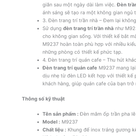
giãn sau một ngày dài làm việc.
Đèn trầ
ánh sáng sẽ tạo ra một không gian ngủ t
3. Đèn trang trí trần nhà – Đem lại khôn
Sử dụng
đèn trang trí trần nhà
như M923
cho không gian sống. Với thiết kế bắt m
M9237 hoàn toàn phù hợp với nhiều kiểu
những phòng có thiết kế phức tạp.
4. Đèn trang trí quán cafe – Thu hút khá
Đèn trang trí quán cafe
M9237 mang lại v
dịu nhẹ từ đèn LED kết hợp với thiết kế 
khách hàng, giúp quán cafe của bạn trở 
Thông số kỹ thuật
Tên sản phẩm :
Đèn mâm ốp trần pha lê
Model :
M9237
Chất liệu :
Khung đế inox tráng gương kế