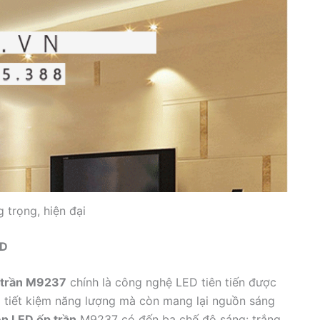
g trọng, hiện đại
ED
 trần M9237
chính là công nghệ LED tiên tiến được
 tiết kiệm năng lượng mà còn mang lại nguồn sáng
n LED ốp trần
M9237 có đến ba chế độ sáng: trắng,