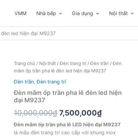
VMM
Nhà bếp
Gia dụng
Nội thất
 đèn led hiện đại M9237
Trang chủ
/
Nội thất
/
Đèn trang trí
/
Đèn trần
/ Đèn
mâm ốp trần pha lê đèn led hiện đại M9237
Đèn trần
,
Đèn trang trí
Đèn mâm ốp trần pha lê đèn led hiện
đại M9237
Giá
Giá
10,000,000
₫
7,500,000
₫
gốc
hiện
Đèn mâm ốp trần pha lê LED hiện đại M9237
là mẫu đèn trang trí cao cấp với khung inox
là:
tại