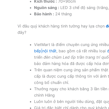
Kích thước :
70x90cm
Nguồn sáng :
LED 3 chế độ sáng (trắng, 
Bảo hành :
24 tháng
Vì đâu quý khách hàng tinh tường hay lựa chọn
đ
đây?
VietMart là điểm chuyên cung ứng nhi
bếp|nội thất
, bao gồm cả rất nhiều loại
đ
triển
đèn chùm Led ốp trần trang trí quố
bảo đảm hàng hóa đã được cấp hóa đơn v
Trên quan niệm cung ứng sản phẩm thật t
cấp là được cung cấp thông tin với ảnh 
công bố chuẩn chỉ.
Thưởng ngay cho khách bằng 3 lần tiền
chính Hãng
Luôn luôn ở bên người tiêu dùng, đặt qu
Giá trị đặc biệt chỉ dành cho quý khách