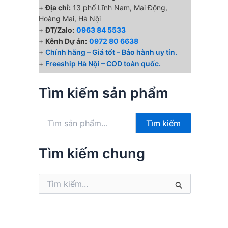
+
Địa chỉ:
13 phố Lĩnh Nam, Mai Động,
Hoàng Mai, Hà Nội
+
ĐT/Zalo:
0963 84 5533
₫.
+
Kênh Dự án:
0972 80 6638
+
Chính hãng – Giá tốt – Bảo hành uy tín.
+
Freeship Hà Nội – COD toàn quốc.
Tìm kiếm sản phẩm
T
Tìm kiếm
ì
m
k
Tìm kiếm chung
i
ế
T
m
ì
:
m
k
i