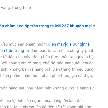
vàng, trung tính)
èn chùm Led ốp trần trang trí M9237 khuyến mại
ở
ều đầu mục sản phẩm nhóm
điện máy|gia dụng|nhà
èn trần trang trí
đảm bảo từ rất nhiều công ty phát
c tế
đáng tin cậy. Hàng hóa được bán ra nguyên bộ,
ới chứng chỉ rõ ràng, chế độ bảo hành tiêu chuẩn.
ình, không bán ra hàng giả. Đèn trang trí nếu cung
thành phẩm chân thực, phân phối thực, giá cả thực,
 món hàng nếu như hàng bán không đúng là hàng từ
yền và lợi ích của người mua hàng lên làm đầu.
 gắn bó. Mua những lần kế tiếp sẽ rất đáng giá hơn