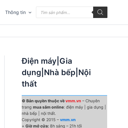
Tìm
Thông tin
kiếm
sản
phẩm
Điện máy|Gia
dụng|Nhà bếp|Nội
thất
© Bản quyền thuộc về
vmm.vn
– Chuyên
trang
mua sắm online
: điện máy | gia dụng |
nhà bếp | nội thất.
Copyright © 2015 –
vmm.vn
+
Giờ mở cửa:
8h sáng – 21h tối