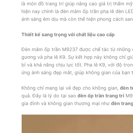
là món đồ trang trí giúp nâng cao giá trị thẩm m
hiện nay chính là đèn mâm ốp trần pha lê đèn LE
ánh sáng êm dịu mà còn thể hiện phong cách sang 
Thiết kế sang trọng với chất liệu cao cấp
Đèn mâm ốp trần M9237 được chế tác từ những c
gương và pha lê K9. Sự kết hợp này không chỉ 
bỉ và khả năng chịu lực tốt. Pha lê K9, với độ tro
ứng ánh sáng đẹp mắt, giúp không gian của bạn t
Không chỉ mang lại vẻ đẹp cho không gian,
đèn t
quả. Đây là lý do tại sao
đèn ốp trần trang trí
M92
gia đình và không gian thương mại như
đèn trang