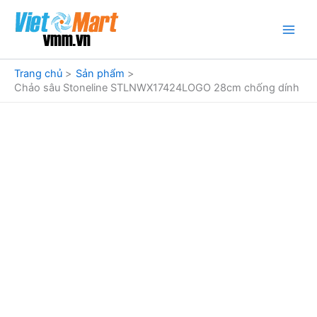
Nhảy
tới
nội
dung
Trang chủ
Sản phẩm
Chảo sâu Stoneline STLNWX17424LOGO 28cm chống dính