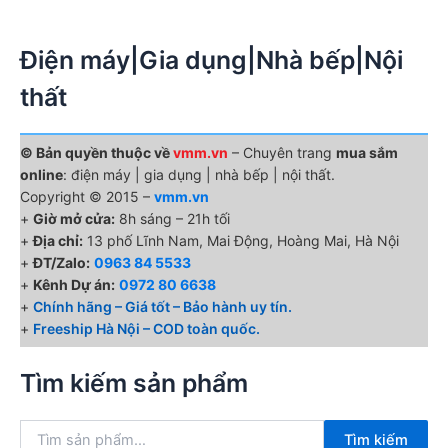
Điện máy|Gia dụng|Nhà bếp|Nội
thất
© Bản quyền thuộc về
vmm.vn
– Chuyên trang
mua sắm
online
: điện máy | gia dụng | nhà bếp | nội thất.
Copyright © 2015 –
vmm.vn
+
Giờ mở cửa:
8h sáng – 21h tối
+
Địa chỉ:
13 phố Lĩnh Nam, Mai Động, Hoàng Mai, Hà Nội
+
ĐT/Zalo:
0963 84 5533
+
Kênh Dự án:
0972 80 6638
+
Chính hãng – Giá tốt – Bảo hành uy tín.
+
Freeship Hà Nội – COD toàn quốc.
Tìm kiếm sản phẩm
T
Tìm kiếm