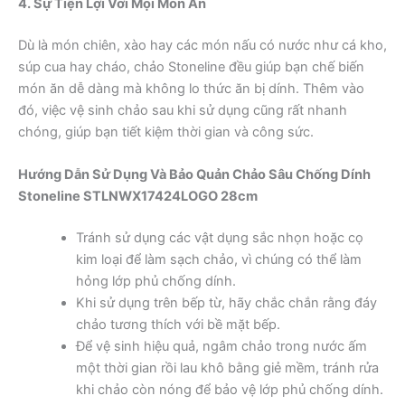
4. Sự Tiện Lợi Với Mọi Món Ăn
Dù là món chiên, xào hay các món nấu có nước như cá kho,
súp cua hay cháo, chảo Stoneline đều giúp bạn chế biến
món ăn dễ dàng mà không lo thức ăn bị dính. Thêm vào
đó, việc vệ sinh chảo sau khi sử dụng cũng rất nhanh
chóng, giúp bạn tiết kiệm thời gian và công sức.
Hướng Dẫn Sử Dụng Và Bảo Quản Chảo Sâu Chống Dính
Stoneline STLNWX17424LOGO 28cm
Tránh sử dụng các vật dụng sắc nhọn hoặc cọ
kim loại để làm sạch chảo, vì chúng có thể làm
hỏng lớp phủ chống dính.
Khi sử dụng trên bếp từ, hãy chắc chắn rằng đáy
chảo tương thích với bề mặt bếp.
Để vệ sinh hiệu quả, ngâm chảo trong nước ấm
một thời gian rồi lau khô bằng giẻ mềm, tránh rửa
khi chảo còn nóng để bảo vệ lớp phủ chống dính.