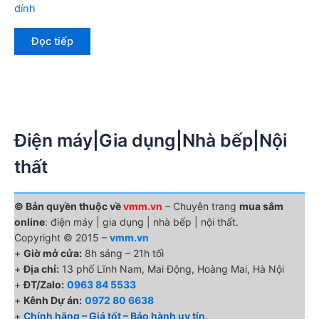
dính
Đọc tiếp
Điện máy|Gia dụng|Nhà bếp|Nội
thất
© Bản quyền thuộc về
vmm.vn
– Chuyên trang
mua sắm
online
: điện máy | gia dụng | nhà bếp | nội thất.
Copyright © 2015 –
vmm.vn
+
Giờ mở cửa:
8h sáng – 21h tối
+
Địa chỉ:
13 phố Lĩnh Nam, Mai Động, Hoàng Mai, Hà Nội
+
ĐT/Zalo:
0963 84 5533
+
Kênh Dự án:
0972 80 6638
+
Chính hãng – Giá tốt – Bảo hành uy tín.