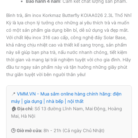
Bảo hành 4 năm
: Cam kết chất lượng sản phẩm.
Bình trà, ấm inox Korkmaz Butterfly KOIAA026 2.3L Thổ Nhĩ
Kỳ là lựa chọn lý tưởng cho những ai yêu thích trà và muốn
có một sản phẩm gia dụng bền bỉ, dễ sử dụng và đẹp mắt.
Với chất liệu inox 316 cao cấp, công nghệ đáy Solar Base,
khả năng chịu nhiệt cao và thiết kế sang trọng, sản phẩm
này sẽ giúp bạn pha trà, nấu nước nhanh chóng, tiết kiệm
thời gian và mang lại trải nghiệm tuyệt vời cho gia đình. Hãy
đầu tư ngay sản phẩm này và tận hưởng những giây phút
thư giãn tuyệt vời bên người thân yêu!
📍
VMM.VN - Mua sắm online hàng chính hãng: điện
máy | gia dụng | nhà bếp | nội thất
🏠 Địa chỉ:
Số 13 đường Lĩnh Nam, Mai Động, Hoàng
Mai, Hà Nội
🕒 Giờ mở cửa:
8h - 21h (Cả ngày Chủ Nhật)