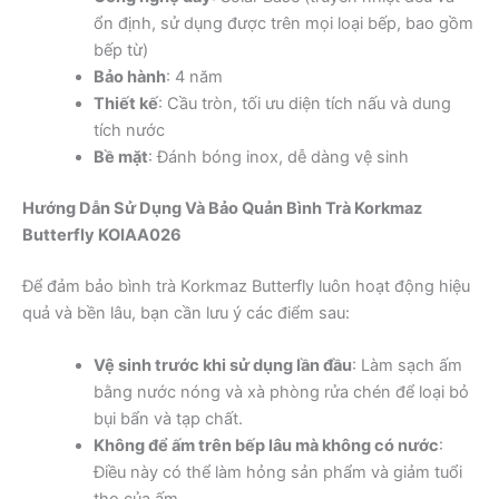
ổn định, sử dụng được trên mọi loại bếp, bao gồm
bếp từ)
Bảo hành
: 4 năm
Thiết kế
: Cầu tròn, tối ưu diện tích nấu và dung
tích nước
Bề mặt
: Đánh bóng inox, dễ dàng vệ sinh
Hướng Dẫn Sử Dụng Và Bảo Quản Bình Trà Korkmaz
Butterfly KOIAA026
Để đảm bảo bình trà Korkmaz Butterfly luôn hoạt động hiệu
quả và bền lâu, bạn cần lưu ý các điểm sau:
Vệ sinh trước khi sử dụng lần đầu
: Làm sạch ấm
bằng nước nóng và xà phòng rửa chén để loại bỏ
bụi bẩn và tạp chất.
Không để ấm trên bếp lâu mà không có nước
:
Điều này có thể làm hỏng sản phẩm và giảm tuổi