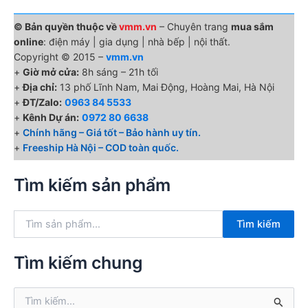
© Bản quyền thuộc về
vmm.vn
– Chuyên trang
mua sắm
online
: điện máy | gia dụng | nhà bếp | nội thất.
Copyright © 2015 –
vmm.vn
+
Giờ mở cửa:
8h sáng – 21h tối
+
Địa chỉ:
13 phố Lĩnh Nam, Mai Động, Hoàng Mai, Hà Nội
+
ĐT/Zalo:
0963 84 5533
+
Kênh Dự án:
0972 80 6638
+
Chính hãng – Giá tốt – Bảo hành uy tín.
+
Freeship Hà Nội – COD toàn quốc.
Tìm kiếm sản phẩm
T
Tìm kiếm
ì
m
k
Tìm kiếm chung
i
ế
T
m
ì