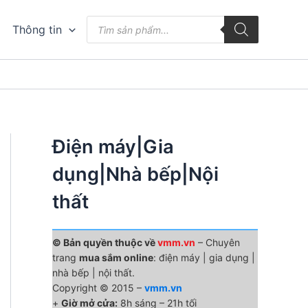
Tìm
Thông tin
kiếm
sản
phẩm
Điện máy|Gia
dụng|Nhà bếp|Nội
thất
© Bản quyền thuộc về
vmm.vn
– Chuyên
trang
mua sắm online
: điện máy | gia dụng |
nhà bếp | nội thất.
Copyright © 2015 –
vmm.vn
+
Giờ mở cửa:
8h sáng – 21h tối