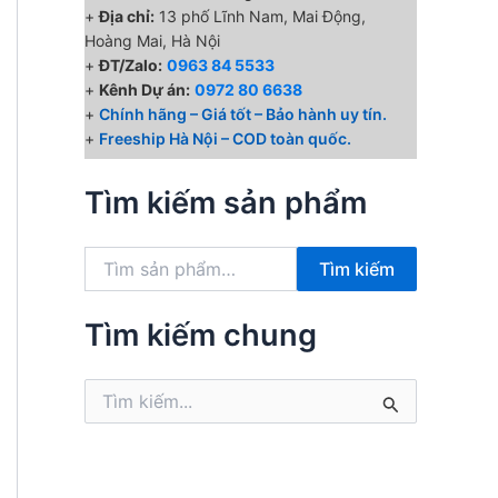
+
Địa chỉ:
13 phố Lĩnh Nam, Mai Động,
Hoàng Mai, Hà Nội
+
ĐT/Zalo:
0963 84 5533
+
Kênh Dự án:
0972 80 6638
+
Chính hãng – Giá tốt – Bảo hành uy tín.
+
Freeship Hà Nội – COD toàn quốc.
Tìm kiếm sản phẩm
T
Tìm kiếm
ì
m
k
Tìm kiếm chung
i
ế
T
m
ì
:
m
k
i