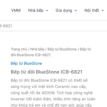
VMM
Nhà bếp
Gia dụng
Nội thất
CB-6821
Trang chủ
/
Nhà bếp
/
Bếp từ BlueStone
/ Bếp từ
đôi BlueStone ICB-6821
Bếp từ BlueStone
Bếp từ đôi BlueStone ICB-6821
Bếp từ đôi BlueStone ICB-6821 có thiết kế
sang trọng với mặt kính Ceramic cao cấp,
công suất tối đa 4000W. Tích hợp công nghệ
Inverter tiết kiệm điện, nhiều tính năng an toàn
như khóa trẻ em và chế độ hẹn giờ, giúp nấu