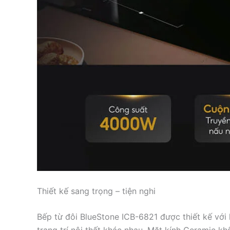
Thiết kế sang trọng – tiện nghi
Bếp từ đôi BlueStone ICB-6821 được thiết kế với 
trang trí nội thất khác nhau. Mặt kính Ceramic k