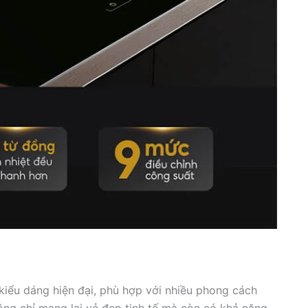
kiểu dáng hiện đại, phù hợp với nhiều phong cách
hông chỉ mang lại vẻ đẹp tinh tế mà còn có khả năng