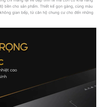
 độ bền cho sản phẩm. Thiết kế gọn gàng, cùng màu
 không gian bếp, từ căn hộ chung cư cho đến những