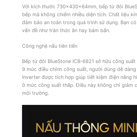
Với kích thước 730x430x64mm, bếp từ đôi BlueS
bếp mà không chiếm nhiều diện tích. Chất liệu k
đảm bảo an toàn trong quá trình sử dụng. Bạn có
vấn đề như tràn thức ăn hay bám bẩn.
Công nghệ nấu tiên tiến
Bếp từ đôi BlueStone ICB-6821 sở hữu công suất
9 mức điều chỉnh công suất, người dùng dễ dàng
Inverter được tích hợp giúp tiết kiệm điện năng h
ở mức công suất thấp. Điều này không chỉ giảm c
môi trường.