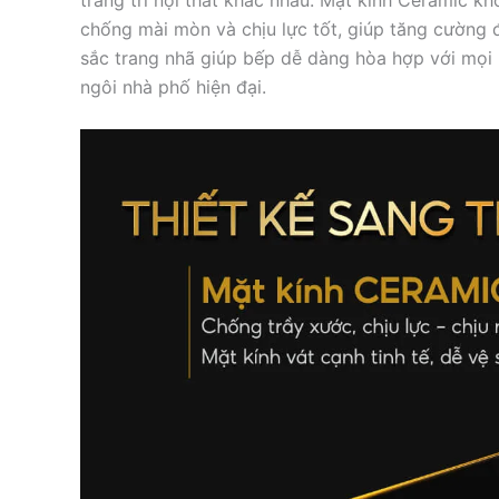
chống mài mòn và chịu lực tốt, giúp tăng cường
sắc trang nhã giúp bếp dễ dàng hòa hợp với mọi
ngôi nhà phố hiện đại.