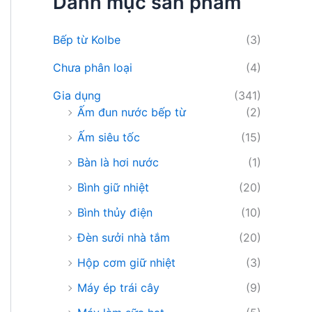
Danh mục sản phẩm
i
ế
m
Bếp từ Kolbe
(3)
:
Chưa phân loại
(4)
Gia dụng
(341)
Ấm đun nước bếp từ
(2)
Ấm siêu tốc
(15)
Bàn là hơi nước
(1)
Bình giữ nhiệt
(20)
Bình thủy điện
(10)
Đèn sưởi nhà tắm
(20)
Hộp cơm giữ nhiệt
(3)
Máy ép trái cây
(9)