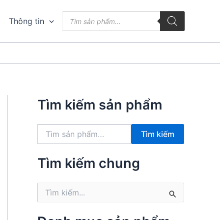
Tìm
Thông tin
kiếm
sản
phẩm
Tìm kiếm sản phẩm
T
Tìm kiếm
ì
m
k
Tìm kiếm chung
i
ế
T
m
ì
:
m
k