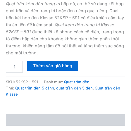
Quạt trần kèm đèn trang trí
hấp dẫ, có thể sử dụng kết hợp
quạt trần và đèn trang trí hoặc đèn riêng quạt riêng. Quạt
trần kết hợp đèn Klasse 52KSP – 591 có điều khiển cầm tay
thuận tiện để kiểm soát.
Quạt kèm đèn trang trí Klasse
52KSP – 591
được thiết kế phong cách cổ điển, trang trọng
tô điểm hấp dẫn cho khoảng không gian thêm phần thời
thượng, khiến nâng tầm đồ nội thất và tăng thêm sức sống
cho môi trường.
Quạt
Thêm vào giỏ hàng
trần
đèn
Klasse
SKU:
52KSP - 591
Danh mục:
Quạt trần đèn
52KSP
Thẻ:
Quạt trần đèn 5 cánh
,
quạt trần đèn 5 đèn
,
Quạt trần đèn
-
Klasse
591
số
lượng
Mô tả