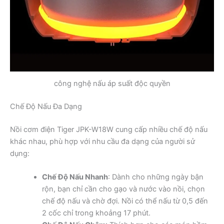
công nghệ nấu áp suất độc quyền
Chế Độ Nấu Đa Dạng
Nồi cơm điện Tiger JPK-W18W cung cấp nhiều chế độ nấu
khác nhau, phù hợp với nhu cầu đa dạng của người sử
dụng:
Chế Độ Nấu Nhanh
: Dành cho những ngày bận
rộn, bạn chỉ cần cho gạo và nước vào nồi, chọn
chế độ nấu và chờ đợi. Nồi có thể nấu từ 0,5 đến
2 cốc chỉ trong khoảng 17 phút.