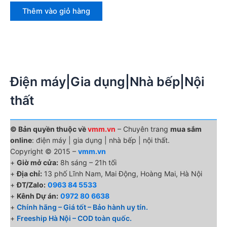
là:
tại
Thêm vào giỏ hàng
3,560,000₫.
là:
2,480,000₫.
Điện máy|Gia dụng|Nhà bếp|Nội
thất
© Bản quyền thuộc về
vmm.vn
– Chuyên trang
mua sắm
online
: điện máy | gia dụng | nhà bếp | nội thất.
Copyright © 2015 –
vmm.vn
+
Giờ mở cửa:
8h sáng – 21h tối
+
Địa chỉ:
13 phố Lĩnh Nam, Mai Động, Hoàng Mai, Hà Nội
+
ĐT/Zalo:
0963 84 5533
+
Kênh Dự án:
0972 80 6638
+
Chính hãng – Giá tốt – Bảo hành uy tín.
+
Freeship Hà Nội – COD toàn quốc.