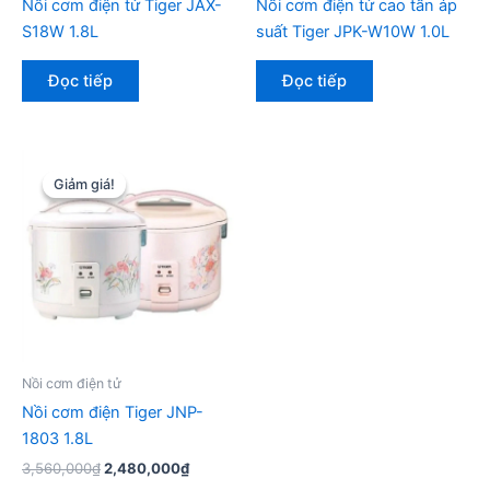
Nồi cơm điện tử Tiger JAX-
Nồi cơm điện tử cao tần áp
S18W 1.8L
suất Tiger JPK-W10W 1.0L
Đọc tiếp
Đọc tiếp
Giảm giá!
Giảm giá!
Nồi cơm điện tử
Nồi cơm điện Tiger JNP-
1803 1.8L
Giá
Giá
3,560,000
₫
2,480,000
₫
gốc
hiện