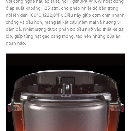
Với công nghệ nấu áp suất, nồi Tiger JPK-W18W hoạt động
ở áp suất khoảng 1,25 atm, cho phép nhiệt độ bên trong
nồi lên đến 106°C (222,8°F). Điều này giúp cơm chín nhanh
chóng và đều hơn, mang lại kết cấu mềm mại và hương vị
đậm đà. Nhiệt lượng được phân bố đều nhờ vào thiết kế đa
lớp, giúp từng hạt gạo căng mọng, tạo nên những bữa ăn
hoàn hảo.