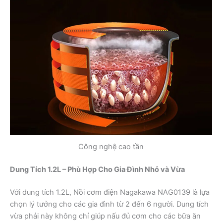
Công nghệ cao tần
Dung Tích 1.2L – Phù Hợp Cho Gia Đình Nhỏ và Vừa
Với dung tích 1.2L, Nồi cơm điện Nagakawa NAG0139 là lựa
chọn lý tưởng cho các gia đình từ 2 đến 6 người. Dung tích
vừa phải này không chỉ giúp nấu đủ cơm cho các bữa ăn