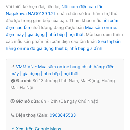
Với thiết kế hiện đại, tiện lợi,
Nồi cơm điện cao tần
Nagakawa NAG0139 1.2L
chắc chắn sẽ trở thành trợ thủ
đắc lực trong gian bếp của bạn. Tham khảo mẫu
nồi cơm
điện cao tần
chất lượng đang được bán
Mua sắm online:
điện máy | gia dụng | nhà bếp | nội thất
. Mời bạn dem thêm
các mẫu sản phẩm nồi cơm điện cao tần khác
Siêu thị bán
hàng online đồ gia dụng thiết bị nhà bếp gia đình
.
📍
VMM.VN - Mua sắm online hàng chính hãng: điện
máy | gia dụng | nhà bếp | nội thất
🏠 Địa chỉ:
Số 13 đường Lĩnh Nam, Mai Động, Hoàng
Mai, Hà Nội
🕒 Giờ mở cửa:
8h - 21h (Cả ngày Chủ Nhật)
📞 Điện thoại/Zalo:
0963845533
📌 Xem trên Google Maps