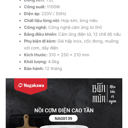
Công suất:
1100W
Điện áp:
220V / 50Hz
Chất liệu lòng nồi:
Hợp kim, lòng niêu
Công nghệ:
Công nghệ cảm ứng từ (IH)
Bảng điều khiển:
Cảm ứng điện tử, 12 chế độ nấu
Phụ kiện đi kèm:
Giá hấp inox, cốc đong, muỗng
xới cơm, dây điện
Kích thước:
310 x 250 x 210 mm
Khối lượng:
4.0kg
Bảo hành:
12 tháng