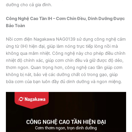
dưỡng cho cả gia đình.
Công Nghệ Cao Tần IH – Cơm Chín Đều, Dinh Dưỡng Được
Bảo Toàn
Nồi cơm điện Nagakawa NAG0139 sử dụng công nghệ cảm
ứng từ (IH) hiện đại, giúp làm nóng trực tiếp lòng nồi mà
không qua mâm nhiệt. Công nghệ này cho phép điều chỉnh
nhiệt độ chính xác, giúp cơm chín đều và giữ được độ dẻo,
thơm ngon. Quan trọng hơn, công nghệ cao tần giúp cơm
không bị nát, bảo vệ các dưỡng chất có trong gạo, giúp
bữa cơm của bạn luôn đầy đủ dinh dưỡng và ngon miệng.