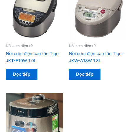
Nồi cơm điện tử
Nồi cơm điện tử
Nồi cơm điện cao tần Tiger
Nồi cơm điện cao tần Tiger
JKT-F10W 1.0L
JKW-A18W 1.8L
Đọc tiếp
Đọc tiếp