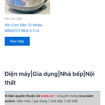
Nồi cơm điện
Nồi Cơm Điện Tử Midea
MRD070T1BDS 0.7 Lít
Đọc tiếp
Điện máy|Gia dụng|Nhà bếp|Nội
thất
© Bản quyền thuộc về
vmm.vn
– Chuyên trang
mua sắm
online
: điện máy | gia dụng | nhà bếp | nội thất.