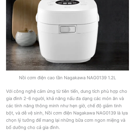
Nồi cơm điện cao tần Nagakawa NAG0139 1.2L
Với công nghệ cảm ứng từ tiên tiến, dung tích phù hợp cho
gia đình 2-6 người, khả năng nấu đa dạng các món ăn và
các tính năng thông minh như hẹn giờ, chế độ giảm tinh
bột, và dễ vệ sinh, Nồi cơm điện Nagakawa NAG0139 là lựa
chọn lý tưởng để mang lại những bữa cơm ngon miệng và
bổ dưỡng cho cả gia đình.