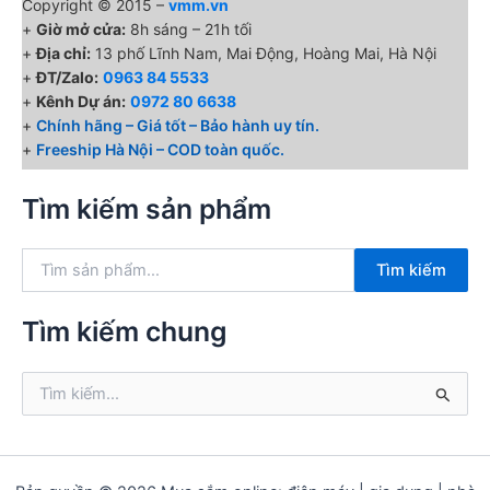
Copyright © 2015 –
vmm.vn
+
Giờ mở cửa:
8h sáng – 21h tối
+
Địa chỉ:
13 phố Lĩnh Nam, Mai Động, Hoàng Mai, Hà Nội
+
ĐT/Zalo:
0963 84 5533
+
Kênh Dự án:
0972 80 6638
+
Chính hãng – Giá tốt – Bảo hành uy tín.
+
Freeship Hà Nội – COD toàn quốc.
Tìm kiếm sản phẩm
T
Tìm kiếm
ì
m
k
Tìm kiếm chung
i
ế
T
m
ì
:
m
k
i