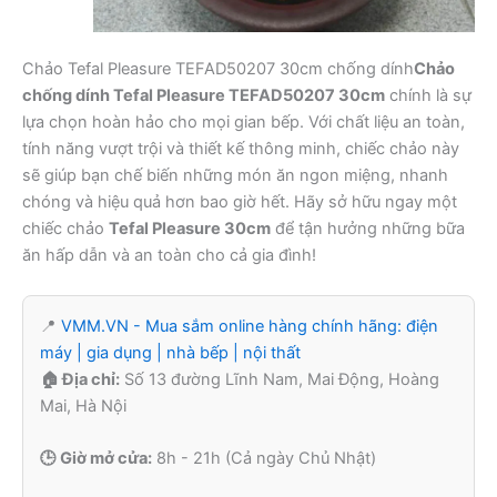
Chảo Tefal Pleasure TEFAD50207 30cm chống dính
Chảo
chống dính Tefal Pleasure TEFAD50207 30cm
chính là sự
lựa chọn hoàn hảo cho mọi gian bếp. Với chất liệu an toàn,
tính năng vượt trội và thiết kế thông minh, chiếc chảo này
sẽ giúp bạn chế biến những món ăn ngon miệng, nhanh
chóng và hiệu quả hơn bao giờ hết. Hãy sở hữu ngay một
chiếc chảo
Tefal Pleasure 30cm
để tận hưởng những bữa
ăn hấp dẫn và an toàn cho cả gia đình!
📍
VMM.VN - Mua sắm online hàng chính hãng: điện
máy | gia dụng | nhà bếp | nội thất
🏠 Địa chỉ:
Số 13 đường Lĩnh Nam, Mai Động, Hoàng
Mai, Hà Nội
🕒 Giờ mở cửa:
8h - 21h (Cả ngày Chủ Nhật)