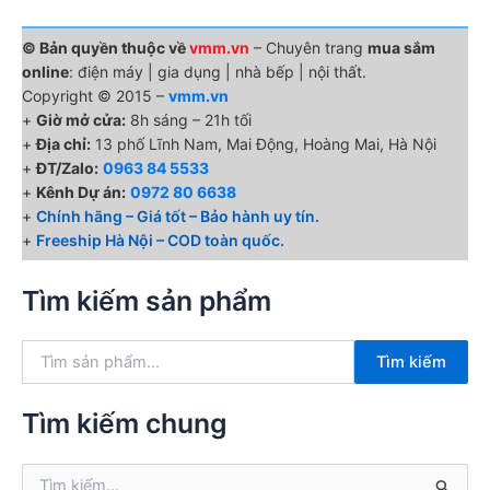
© Bản quyền thuộc về
vmm.vn
– Chuyên trang
mua sắm
online
: điện máy | gia dụng | nhà bếp | nội thất.
Copyright © 2015 –
vmm.vn
+
Giờ mở cửa:
8h sáng – 21h tối
+
Địa chỉ:
13 phố Lĩnh Nam, Mai Động, Hoàng Mai, Hà Nội
+
ĐT/Zalo:
0963 84 5533
+
Kênh Dự án:
0972 80 6638
+
Chính hãng – Giá tốt – Bảo hành uy tín.
+
Freeship Hà Nội – COD toàn quốc.
Tìm kiếm sản phẩm
T
Tìm kiếm
ì
m
k
Tìm kiếm chung
i
ế
T
m