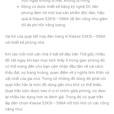
trọn ngày không bị mệt, không bị nóng.
Động cơ được thiết kế bằng kỹ nghệ DC tiên
phong đem tới một loại sản phẩm độc đáo, hiệu
quả là Klasse 52KSI – 596A rất êm cũng như giảm
tối đa phí tổn năng lượng.
Vai trò của quạt kết hợp đèn trang trí Klasse 52KSI – 596A
với thiết kế phòng nhà
Khi vào mỗi một căn nhà ở bất kể đâu trên Thế giới, nhiều
đồ vật ngay khi bạn mục kích thấy ở trong gian phòng đó
có thể mang đến cho bạn cảm nhận đầu tiên về cái cách
thấu đạt, sự trang hoàng, quan điểm về ý nghĩa tinh thần và
vật chất của gia chủ. Trong số những đồ dùng đó phải nói
quạt trần hẳn là món đồ dùng gần như khó có thể thiếu.
Quạt trần luôn được treo ở vị trí chính giữa phòng, nó đem
lại nhiều tác dụng hơn ta đánh giá. Trong đó có quạt trần
lắp đèn chùm Klasse 52KSI – 596A nổi trội nhờ có các công
năng như: