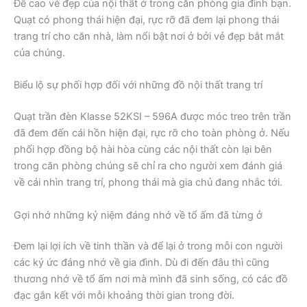
Đề cao vẻ đẹp của nội thất ở trong căn phòng gia đình bạn.
Quạt có phong thái hiện đại, rực rỡ đã đem lại phong thái
trang trí cho căn nhà, làm nổi bật nơi ở bởi vẻ đẹp bắt mắt
của chúng.
Biểu lộ sự phối hợp đối với những đồ nội thất trang trí
Quạt trần đèn Klasse 52KSI – 596A được móc treo trên trần
đã đem đến cái hồn hiện đại, rực rỡ cho toàn phòng ở. Nếu
phối hợp đồng bộ hài hòa cùng các nội thất còn lại bên
trong căn phòng chúng sẽ chỉ ra cho người xem đánh giá
về cái nhìn trang trí, phong thái mà gia chủ đang nhắc tới.
Gợi nhớ những kỷ niệm đáng nhớ về tổ ấm đã từng ở
Đem lại lợi ích về tinh thần và để lại ở trong mỗi con người
các ký ức đáng nhớ về gia đình. Dù đi đến đâu thì cũng
thương nhớ về tổ ấm nơi mà mình đã sinh sống, có các đồ
đạc gắn kết với mỗi khoảng thời gian trong đời.