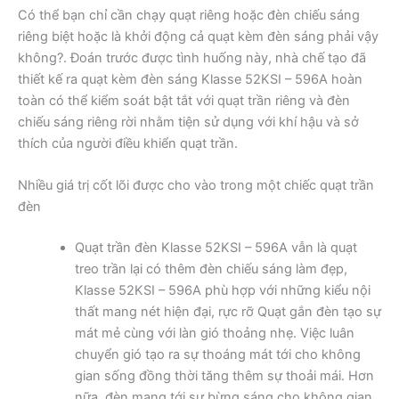
Có thể bạn chỉ cần chạy quạt riêng hoặc đèn chiếu sáng
riêng biệt hoặc là khởi động cả quạt kèm đèn sáng phải vậy
không?. Đoán trước được tình huống này, nhà chế tạo đã
thiết kế ra quạt kèm đèn sáng Klasse 52KSI – 596A hoàn
toàn có thể kiểm soát bật tắt với quạt trần riêng và đèn
chiếu sáng riêng rời nhằm tiện sử dụng với khí hậu và sở
thích của người điều khiển quạt trần.
Nhiều giá trị cốt lõi được cho vào trong một chiếc quạt trần
đèn
Quạt trần đèn Klasse 52KSI – 596A vẫn là quạt
treo trần lại có thêm đèn chiếu sáng làm đẹp,
Klasse 52KSI – 596A phù hợp với những kiểu nội
thất mang nét hiện đại, rực rỡ Quạt gắn đèn tạo sự
mát mẻ cùng với làn gió thoảng nhẹ. Việc luân
chuyển gió tạo ra sự thoáng mát tới cho không
gian sống đồng thời tăng thêm sự thoải mái. Hơn
nữa, đèn mang tới sự bừng sáng cho không gian