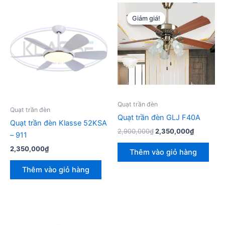
Giảm giá!
Giảm giá!
Quạt trần đèn
Quạt trần đèn
Quạt trần đèn GLJ F40A
Quạt trần đèn Klasse 52KSA
Giá
Giá
2,900,000
₫
2,350,000
₫
– 911
gốc
hiện
là:
tại
2,350,000
₫
Thêm vào giỏ hàng
2,900,000₫.
là:
2,350,00
Thêm vào giỏ hàng