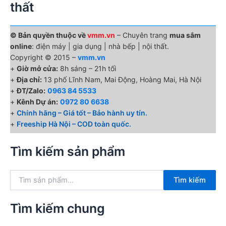
thất
© Bản quyền thuộc về
vmm.vn
– Chuyên trang
mua sắm
online
: điện máy | gia dụng | nhà bếp | nội thất.
Copyright © 2015 –
vmm.vn
+
Giờ mở cửa:
8h sáng – 21h tối
+
Địa chỉ:
13 phố Lĩnh Nam, Mai Động, Hoàng Mai, Hà Nội
+
ĐT/Zalo:
0963 84 5533
+
Kênh Dự án:
0972 80 6638
+
Chính hãng – Giá tốt – Bảo hành uy tín.
+
Freeship Hà Nội – COD toàn quốc.
Tìm kiếm sản phẩm
T
Tìm kiếm
ì
m
k
Tìm kiếm chung
i
ế