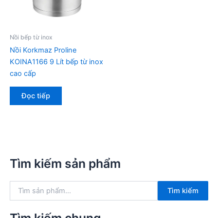
Nồi bếp từ inox
Nồi Korkmaz Proline
KOINA1166 9 Lít bếp từ inox
cao cấp
Đọc tiếp
Tìm kiếm sản phẩm
T
Tìm kiếm
ì
m
k