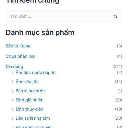
Tìm kiếm chung
i
ế
T
m
ì
:
m
k
Danh mục sản phẩm
i
ế
Bếp từ Kolbe
(3)
m
:
Chưa phân loại
(4)
Gia dụng
(341)
Ấm đun nước bếp từ
(2)
Ấm siêu tốc
(15)
Bàn là hơi nước
(1)
Bình giữ nhiệt
(20)
Bình thủy điện
(10)
Đèn sưởi nhà tắm
(20)
Hộp cơm giữ nhiệt
(3)