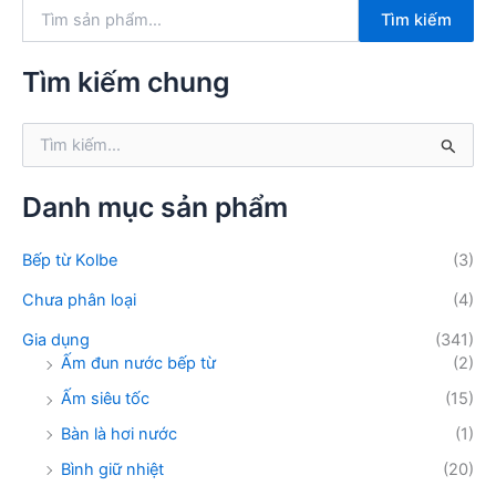
T
Tìm kiếm
ì
m
k
Tìm kiếm chung
i
ế
T
m
ì
:
m
k
Danh mục sản phẩm
i
ế
Bếp từ Kolbe
(3)
m
:
Chưa phân loại
(4)
Gia dụng
(341)
Ấm đun nước bếp từ
(2)
Ấm siêu tốc
(15)
Bàn là hơi nước
(1)
Bình giữ nhiệt
(20)