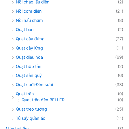
Nồi chảo lẩu điện
(2)
Nồi cơm điện
(21)
Nồi nấu chậm
(8)
Quạt bàn
(2)
Quạt cây đứng
(27)
Quạt cây lửng
(11)
Quạt điều hòa
(69)
Quạt hộp tản
(2)
Quạt sàn quỳ
(6)
Quạt sưởi Đèn sưởi
(33)
Quạt trần
(9)
Quạt trần đèn BELLER
(0)
Quạt treo tường
(25)
Tủ sấy quần áo
(11)
Máy hút ẩm
(3)