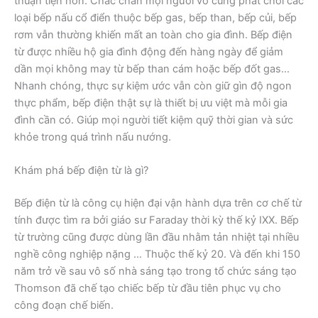
thuận tiện hơn. Chắc chắn mọi người vô cùng phát chối các
loại bếp nấu cổ điển thuộc bếp gas, bếp than, bếp củi, bếp
rơm vẫn thường khiến mất an toàn cho gia đình. Bếp điện
từ được nhiều hộ gia đình động đến hàng ngày để giảm
dần mọi không may từ bếp than cám hoặc bếp đốt gas…
Nhanh chóng, thực sự kiệm ước vẫn còn giữ gìn độ ngon
thực phẩm, bếp điện thật sự là thiết bị ưu việt mà mỗi gia
đình cần có. Giúp mọi người tiết kiệm quỹ thời gian và sức
khỏe trong quá trình nấu nướng.
Khám phá bếp điện từ là gì?
Bếp điện từ là công cụ hiện đại vận hành dựa trên cơ chế từ
tính được tìm ra bởi giáo sư Faraday thời kỳ thế kỷ IXX. Bếp
từ trường cũng được dùng lần đầu nhằm tản nhiệt tại nhiều
nghề công nghiệp nặng … Thuộc thế kỷ 20. Và đến khi 150
năm trở về sau vô số nhà sáng tạo trong tổ chức sáng tạo
Thomson đã chế tạo chiếc bếp từ đầu tiên phục vụ cho
công đoạn chế biến.