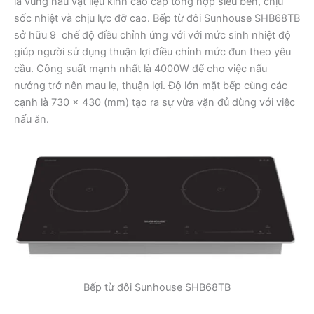
là vùng nấu vật liệu kính cao cấp tổng hợp siêu bền, chịu
sốc nhiệt và chịu lực đỡ cao. Bếp từ đôi Sunhouse SHB68TB
sở hữu 9 chế độ điều chỉnh ứng với với mức sinh nhiệt độ
giúp người sử dụng thuận lợi điều chỉnh mức đun theo yêu
cầu. Công suất mạnh nhất là 4000W để cho việc nấu
nướng trở nên mau lẹ, thuận lợi. Độ lớn mặt bếp cùng các
cạnh là 730 x 430 (mm) tạo ra sự vừa vặn đủ dùng với việc
nấu ăn.
Bếp từ đôi Sunhouse SHB68TB