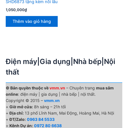
SHD6873 tặng kèm nồi lẩu
1,050,000
₫
Thêm vào giỏ hàng
Điện máy|Gia dụng|Nhà bếp|Nội
thất
© Bản quyền thuộc về
vmm.vn
– Chuyên trang
mua sắm
online
: điện máy | gia dụng | nhà bếp | nội thất.
Copyright © 2015 –
vmm.vn
+
Giờ mở cửa:
8h sáng – 21h tối
+
Địa chỉ:
13 phố Lĩnh Nam, Mai Động, Hoàng Mai, Hà Nội
+
ĐT/Zalo:
0963 84 5533
+
Kênh Dự án:
0972 80 6638